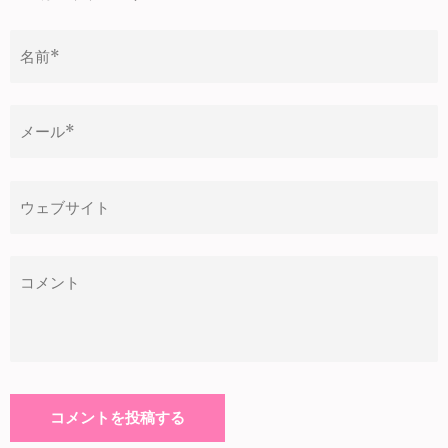
シ
ョ
ン