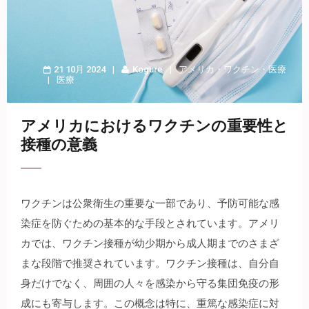
21 10月 2024
Kogure
アメリカ
・
ワクチン
・
医療
医療
アメリカにおけるワクチンの重要性と
接種の意義
ワクチンは公衆衛生の重要な一部であり、予防可能な感
染症を防ぐための基本的な手段とされています。
アメリ
カでは、ワクチン接種が幼少期から成人期までのさまざ
まな段階で推奨されています。ワクチン接種は、自分自
身だけでなく、周囲の人々を感染から守る集団免疫の形
成にも寄与します。この概念は特に、重篤な感染症に対